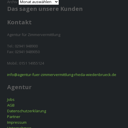
Archiv
Das sagen unsere Kunden
Kontakt
Agentur für Zimmervermittlung
Tel.: 02941 948900
Fax: 02941 9489050
Mobil.: 0151 14955124
info@agentur-fuer-zimmervermittlung-rheda-wiedenbrueck.de
Agentur
Jobs
AGB
Datenschutzerklärung
Partner
Impressum
Unternehmen