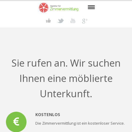
START
SUCHENDE
VERMIETER
Sie rufen an. Wir suchen
GRUPPENREISEN
Ihnen eine möblierte
RHEDA-WIEDENBRÜCK
AKTUELLES
Unterkunft.
KONTAKT
KOSTENLOS
Die Zimmervermittlung ist ein kostenloser Service.