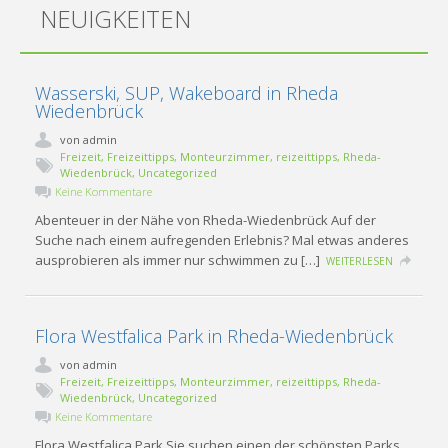
NEUIGKEITEN
Wasserski, SUP, Wakeboard in Rheda
Wiedenbrück
von
admin
Freizeit
,
Freizeittipps
,
Monteurzimmer
,
reizeittipps
,
Rheda-
Wiedenbrück
,
Uncategorized
Keine Kommentare
Abenteuer in der Nähe von Rheda-Wiedenbrück Auf der
Suche nach einem aufregenden Erlebnis? Mal etwas anderes
ausprobieren als immer nur schwimmen zu […]
WEITERLESEN
Flora Westfalica Park in Rheda-Wiedenbrück
von
admin
Freizeit
,
Freizeittipps
,
Monteurzimmer
,
reizeittipps
,
Rheda-
Wiedenbrück
,
Uncategorized
Keine Kommentare
Flora Westfalica Park Sie suchen einen der schönsten Parks