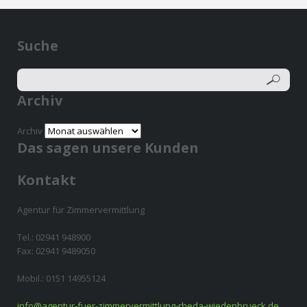
Suche
Archiv
Archiv
Das sagen unsere Kunden
Kontakt
Agentur für Zimmervermittlung
Tel.: 02941 948900
Fax: 02941 9489050
Mobil.: 0151 14955124
info@agentur-fuer-zimmervermittlung-rheda-wiedenbrueck.de