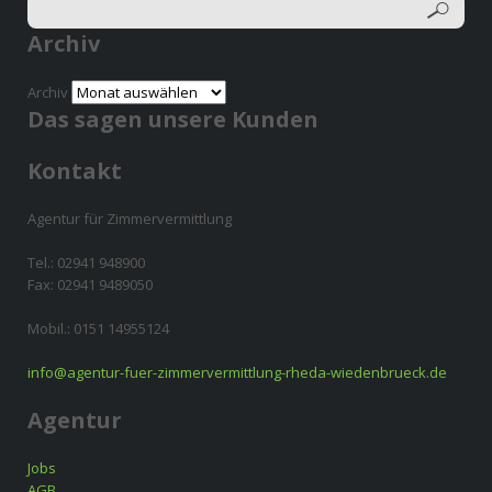
Archiv
Archiv
Das sagen unsere Kunden
Kontakt
Agentur für Zimmervermittlung
Tel.: 02941 948900
Fax: 02941 9489050
Mobil.: 0151 14955124
info@agentur-fuer-zimmervermittlung-rheda-wiedenbrueck.de
Agentur
Jobs
AGB