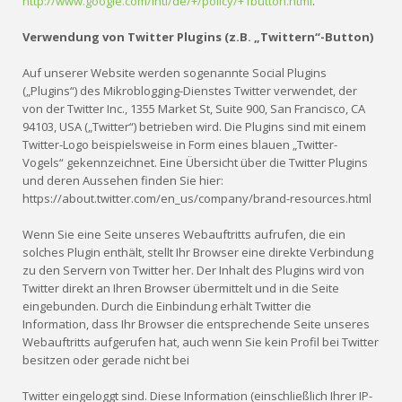
http://www.google.com/intl/de/+/policy/+1button.html
.
Verwendung von Twitter Plugins (z.B. „Twittern“-Button)
Auf unserer Website werden sogenannte Social Plugins
(„Plugins“) des Mikroblogging-Dienstes Twitter verwendet, der
von der Twitter Inc., 1355 Market St, Suite 900, San Francisco, CA
94103, USA („Twitter“) betrieben wird. Die Plugins sind mit einem
Twitter-Logo beispielsweise in Form eines blauen „Twitter-
Vogels“ gekennzeichnet. Eine Übersicht über die Twitter Plugins
und deren Aussehen finden Sie hier:
https://about.twitter.com/en_us/company/brand-resources.html
Wenn Sie eine Seite unseres Webauftritts aufrufen, die ein
solches Plugin enthält, stellt Ihr Browser eine direkte Verbindung
zu den Servern von Twitter her. Der Inhalt des Plugins wird von
Twitter direkt an Ihren Browser übermittelt und in die Seite
eingebunden. Durch die Einbindung erhält Twitter die
Information, dass Ihr Browser die entsprechende Seite unseres
Webauftritts aufgerufen hat, auch wenn Sie kein Profil bei Twitter
besitzen oder gerade nicht bei
Twitter eingeloggt sind. Diese Information (einschließlich Ihrer IP-