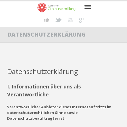
START
DATENSCHUTZERKLÄRUNG
SUCHENDE
VERMIETER
GRUPPENREISEN
Datenschutzerklärung
RHEDA-WIEDENBRÜCK
AKTUELLES
I. Informationen über uns als
Verantwortliche
KONTAKT
Verantwortlicher Anbieter dieses Internetauftritts im
datenschutzrechtlichen Sinne sowie
Datenschutzbeauftragter ist: